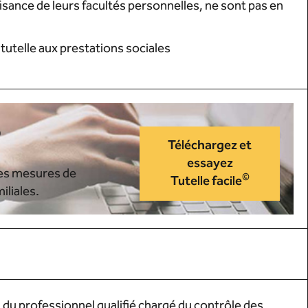
fisance de leurs facultés personnelles, ne sont pas en
 tutelle aux prestations sociales
©
Téléchargez et
essayez
des mesures de
©
Tutelle facile
iliales.
 du professionnel qualifié chargé du contrôle des